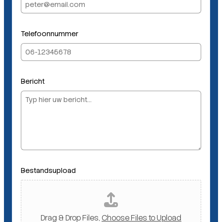
a
a
m
T
Telefoonnummer
e
l
e
f
Bericht
o
o
n
n
u
m
m
e
Bestandsupload
r
Drag & Drop Files,
Choose Files to Upload