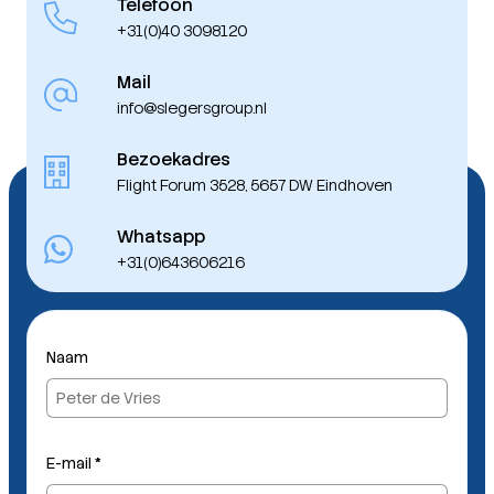
Telefoon
+31(0)40 3098120
Mail
info@slegersgroup.nl
Bezoekadres
Flight Forum 3528, 5657 DW Eindhoven
Whatsapp
+31(0)643606216
Naam
*
E-mail
*
N