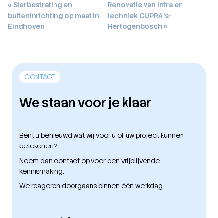
Bericht
« Sierbestrating en
Renovatie van infra en
buiteninrichting op maat in
techniek CUPRA ‘s-
navigatie
Eindhoven
Hertogenbosch »
CONTACT
We staan voor je klaar
Bent u benieuwd wat wij voor u of uw project kunnen
betekenen?
Neem dan contact op voor een vrijblijvende
kennismaking.
We reageren doorgaans binnen één werkdag.