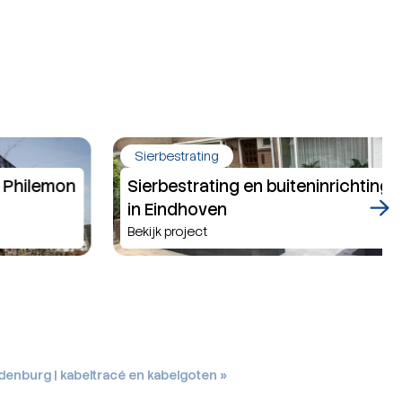
Sierbestrating
Sierbestrating en buiteninrichting op maat
in Eindhoven
Bekijk project
denburg | kabeltracé en kabelgoten »