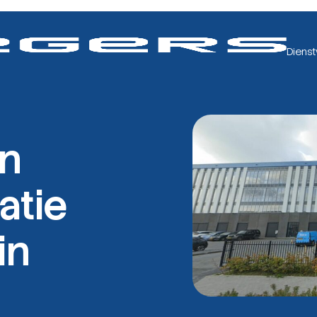
Dienst
en
atie
in