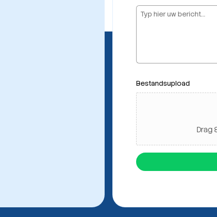
l
o
a
d
Bestandsupload
Drag &