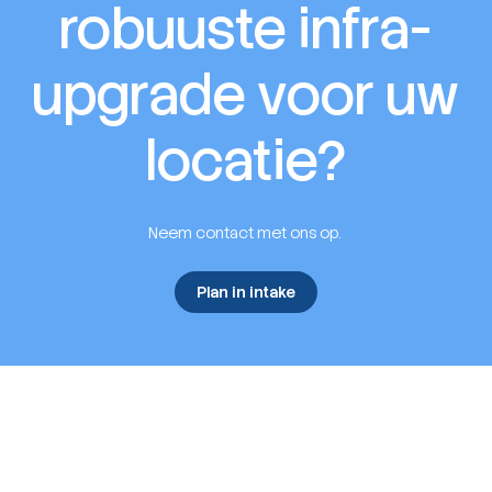
robuuste infra-
upgrade voor uw
locatie?
Neem contact met ons op.
Plan in intake