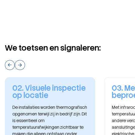
We toetsen en signaleren:
02. Visuele inspectie
03. Me
op locatie
bepro
De installaties worden thermografisch
Met infraro
opgenomen terwijl zij in bedrijf zijn. Dit
temperatuur
is essentieel om
andere verd
temperatuurafwijkingen zichtbaar te
aansluiting
maken die alleen ontstaan onder
elektrisch