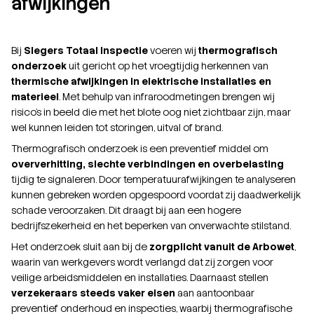
afwijkingen
Bij
Slegers Totaal Inspectie
voeren wij
thermografisch
onderzoek
uit gericht op het vroegtijdig herkennen van
thermische afwijkingen in elektrische installaties en
materieel
. Met behulp van infraroodmetingen brengen wij
risico’s in beeld die met het blote oog niet zichtbaar zijn, maar
wel kunnen leiden tot storingen, uitval of brand.
Thermografisch onderzoek is een preventief middel om
oververhitting, slechte verbindingen en overbelasting
tijdig te signaleren. Door temperatuurafwijkingen te analyseren
kunnen gebreken worden opgespoord voordat zij daadwerkelijk
schade veroorzaken. Dit draagt bij aan een hogere
bedrijfszekerheid en het beperken van onverwachte stilstand.
Het onderzoek sluit aan bij de
zorgplicht vanuit de Arbowet
,
waarin van werkgevers wordt verlangd dat zij zorgen voor
veilige arbeidsmiddelen en installaties. Daarnaast stellen
verzekeraars steeds vaker eisen
aan aantoonbaar
preventief onderhoud en inspecties, waarbij thermografische