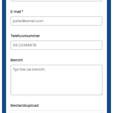
E-mail
*
Telefoonnummer
B
Bericht
e
s
t
a
n
d
s
u
Bestandsupload
p
l