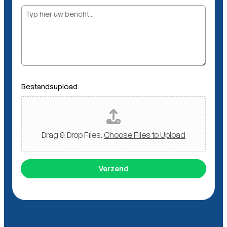
B
Bestandsupload
e
s
t
a
n
Drag & Drop Files,
Choose Files to Upload
d
s
u
Verzend
p
l
o
a
d