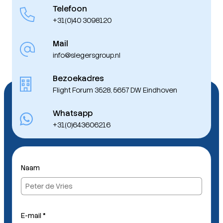
Telefoon
+31(0)40 3098120
Mail
info@slegersgroup.nl
Bezoekadres
Flight Forum 3528, 5657 DW Eindhoven
Whatsapp
+31(0)643606216
N
Naam
a
a
m
E
-
E-mail
*