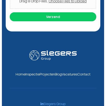
Drag & Drop Files,
Choose Files to Upload
Verzend
Home
Inspectie
Projecten
Blog
Vacatures
Contact
Slegers Group