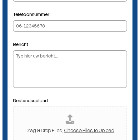
Telefoonnummer
N
Bericht
a
a
m
E
-
m
a
i
Bestandsupload
l
*
Drag & Drop Files,
Choose Files to Upload