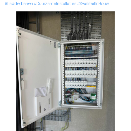
#Ladderbanen
#DuurzameInstallaties
#KwaliteitInBouw