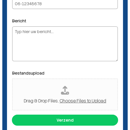
m
N
a
Bericht
a
m
Bestandsupload
Drag & Drop Files,
Choose Files to Upload
Verzend