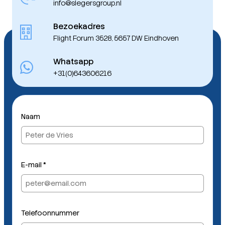
info@slegersgroup.nl
Bezoekadres
Flight Forum 3528, 5657 DW Eindhoven
Whatsapp
+31(0)643606216
Naam
N
E-mail
*
a
a
m
N
a
Telefoonnummer
a