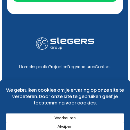
Home
Inspectie
Projecten
Blog
Vacatures
Contact
Slegers Group
Contact opnemen
Algemene voorwaarden