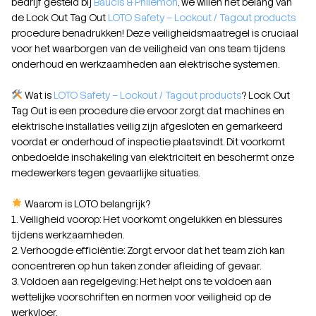
bedrijf gesteld bij
Baucis & Philemon
, we willen het belang van
de Lock Out Tag Out
LOTO Safety – Lockout / Tagout products
procedure benadrukken! Deze veiligheidsmaatregel is cruciaal
voor het waarborgen van de veiligheid van ons team tijdens
onderhoud en werkzaamheden aan elektrische systemen.
Wat is
LOTO Safety – Lockout / Tagout products
? Lock Out
Tag Out is een procedure die ervoor zorgt dat machines en
elektrische installaties veilig zijn afgesloten en gemarkeerd
voordat er onderhoud of inspectie plaatsvindt. Dit voorkomt
onbedoelde inschakeling van elektriciteit en beschermt onze
medewerkers tegen gevaarlijke situaties.
Waarom is LOTO belangrijk?
1. Veiligheid voorop: Het voorkomt ongelukken en blessures
tijdens werkzaamheden.
2. Verhoogde efficiëntie: Zorgt ervoor dat het team zich kan
concentreren op hun taken zonder afleiding of gevaar.
3. Voldoen aan regelgeving: Het helpt ons te voldoen aan
wettelijke voorschriften en normen voor veiligheid op de
werkvloer.