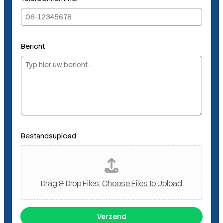
c
h
t
T
Bericht
e
l
e
f
o
o
n
n
Bestandsupload
u
m
m
e
r
Drag & Drop Files,
Choose Files to Upload
Verzend