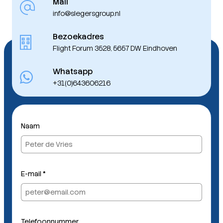
Mail
info@slegersgroup.nl
Bezoekadres
Flight Forum 3528, 5657 DW Eindhoven
Whatsapp
+31(0)643606216
E
Naam
-
m
a
i
l
E-mail
*
B
e
r
i
Telefoonnummer