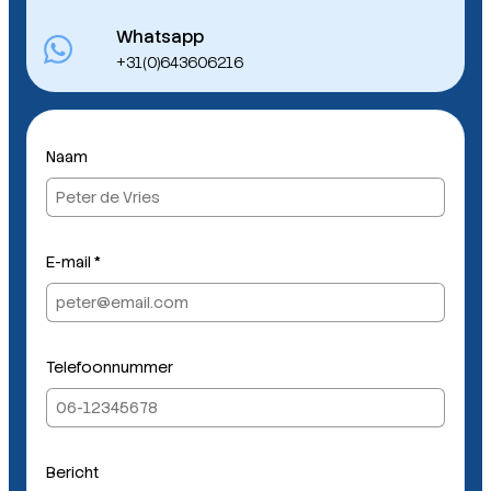
Whatsapp
+31(0)643606216
Naam
E-mail
*
B
Telefoonnummer
e
s
t
a
n
Bericht